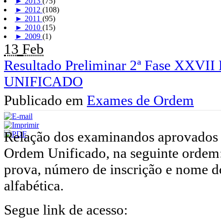
►
2013
(75)
►
2012
(108)
►
2011
(95)
►
2010
(15)
►
2009
(1)
13
Feb
Resultado Preliminar 2ª Fase X
UNIFICADO
Publicado em
Exames de Ordem
Relação dos examinandos aprovado
Ordem Unificado, na seguinte ordem:
prova, número de inscrição e nome
alfabética.
Segue link de acesso: