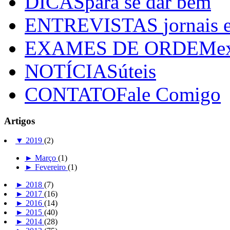
DICAS
para se dar bem
ENTREVISTAS
jornais 
EXAMES DE ORDEM
e
NOTÍCIAS
úteis
CONTATO
Fale Comigo
Artigos
▼
2019
(2)
►
Março
(1)
►
Fevereiro
(1)
►
2018
(7)
►
2017
(16)
►
2016
(14)
►
2015
(40)
►
2014
(28)