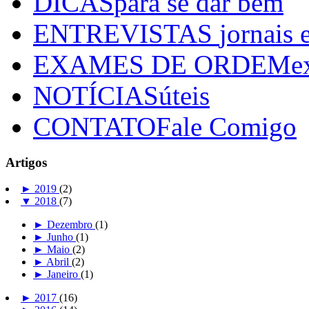
DICAS
para se dar bem
ENTREVISTAS
jornais 
EXAMES DE ORDEM
e
NOTÍCIAS
úteis
CONTATO
Fale Comigo
Artigos
►
2019
(2)
▼
2018
(7)
►
Dezembro
(1)
►
Junho
(1)
►
Maio
(2)
►
Abril
(2)
►
Janeiro
(1)
►
2017
(16)