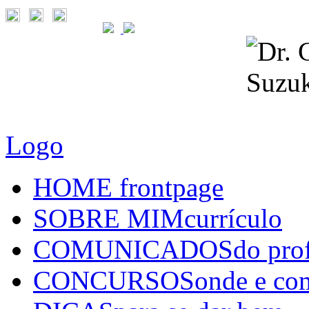
Logo
HOME
frontpage
SOBRE MIM
currículo
COMUNICADOS
do pro
CONCURSOS
onde e co